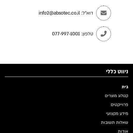
דוא"ל:
info2@absotec.co.il
טלפון:
077-997-1001
ניווט כללי
בית
קטלוג מוצרים
פרוייקטים
מידע מקצועי
שאלות תשובות
אודות