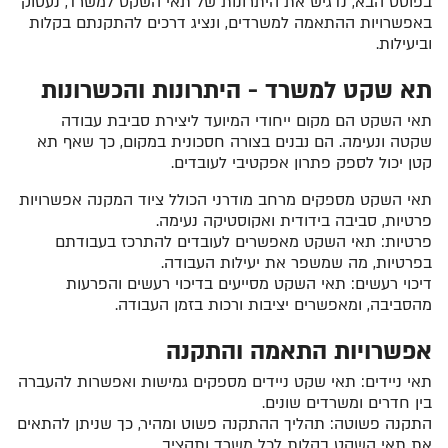
בפוסט הבא, נדגיש את היתרונות של תאי השקט למשרד, נעסוק
באפשרויות ההתאמה למשרדים, ונציג דרכים להתקנתם בקלות
וביעילות.
תא שקט למשרד - היתרונות והכשרונות
תאי השקט הם מקום ייחודי המיועד ליצירת סביבת עבודה
שקטה ונעימה. הם נבנים בצורה חסכונית במקום, כך שאף תא
קטן יכול לספק פתרון אפקטיבי לעובדים.
תאי השקט מספקים מרחב מודרני הכולל ציוד המקנה אפשרויות
פרטיות, סביבה בידודית ואקוסטיקה נעימה.
פרטיות: תאי השקט מאפשרים לעובדים להתרכז בעבודתם
בפרטיות, מה שמשפר את יעילות העבודה.
דיכוי רעשים: תאי השקט מסייעים בדיכוי רעשים והפרעות
מהסביבה, ומאפשרים יציבות ורכות בזמן העבודה.
אפשרויות התאמה והתקנה
תאי ניידים: תאי שקט ניידים מספקים גמישות ואפשרות להעברה
בין חדרים ומשרדים שונים.
התקנה פשוטה: תהליך ההתקנה פשוט ומהיר, כך שניתן להתאים
את תאי השקט בקלות לכל משרד ותקציב.