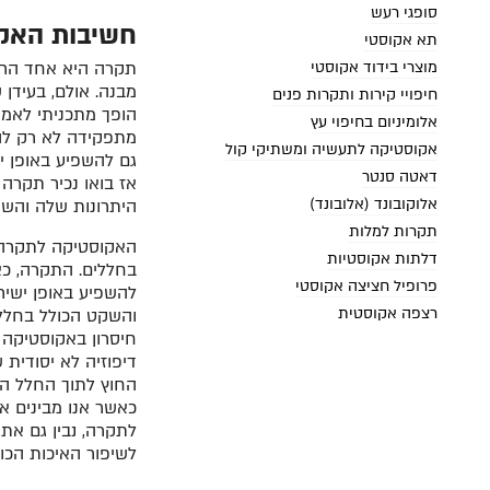
סופגי רעש
חשיבות האק
תא אקוסטי
מוצרי בידוד אקוסטי
תקרה היא אחד הרכי
מבנה. אולם, בעידן 
חיפויי קירות ותקרות פנים
הופך מתכניתי לאמנ
אלומיניום בחיפוי עץ
מתפקידה לא רק לה
אקוסטיקה לתעשיה ומשתיקי קול
גם להשפיע באופן י
דאטה סנטר
אז בואו נכיר תקרה
אלוקובונד (אלובונד)
היתרונות שלה והשי
תקרות למלות
האקוסטיקה לתקרה מ
דלתות אקוסטיות
בחללים. התקרה, כא
פרופיל חציצה אקוסטי
להשפיע באופן ישיר
רצפה אקוסטית
והשקט הכולל בחלל.
חיסרון באקוסטיקה 
דיפוזיה לא יסודית
החוץ לתוך החלל הפ
כאשר אנו מבינים 
לתקרה, נבין גם את 
לשיפור האיכות הכו