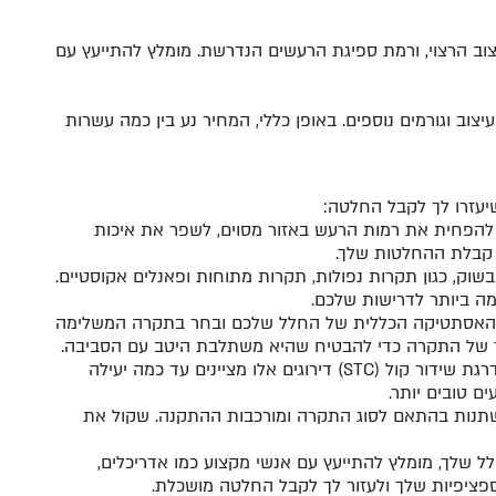
יצוב הרצוי, ורמת ספיגת הרעשים הנדרשת. מומלץ להתייעץ עם
ב וגורמים נוספים. באופן כללי, המחיר נע בין כמה עשרות
יעזרו לך לקבל החלטה
:
הפחית את רמות הרעש באזור מסוים, לשפר את איכות
 קבלת ההחלטות שלך.
שוק, כגון תקרות נפולות, תקרות מתוחות ופאנלים אקוסטיים.
ימה ביותר לדרישות שלכם.
את האסתטיקה הכללית של החלל שלכם ובחר בתקרה המשלימה
ור של התקרה כדי להבטיח שהיא משתלבת היטב עם הסביבה.
דרגת שידור קול
(STC)
דירוגים אלו מציינים עד כמה יעילה
ם טובים יותר.
תנות בהתאם לסוג התקרה ומורכבות ההתקנה. שקול את
 שלך, מומלץ להתייעץ עם אנשי מקצוע כמו אדריכלים,
ספציפיות שלך ולעזור לך לקבל החלטה מושכלת.