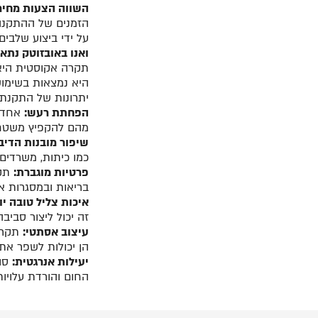
השווה הצעות מחיר 
הזמנים של ההתקנה
על ידי ביצוע שלבי
ואנו באובזוטק נתא
תקרה אקוסטית היא 
היא נמצאות בשימוש
יתרונות של התקנת
הפחתת רעש:
אחד ה
מהם להקפיץ משטחים
שיפור מובנות הדיבו
כמו כיתות, משרדים 
פרטיות מוגברת:
תקר
בריאות ובמסגרות א
איכות צליל טובה יו
זה יכול ליצור סביב
עיצוב אסתטי:
תקרות
הן יכולות לשפר את
יעילות אנרגטית:
סוג
החום והורדת עלויות