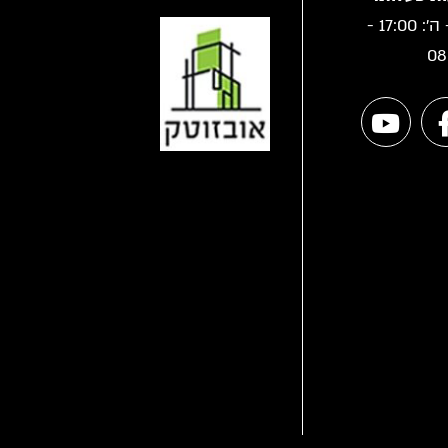
א' - ה': 17:00 -
08