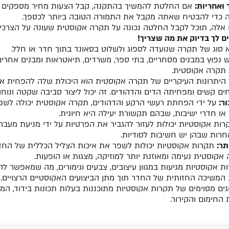
ואחריות:
אם החלטת להמשיך בהתקנה, קבל הצעות מחיר מספקים או ק
 כדי להבטיח שאתה מקבל את התמורה הטובה ביותר לכספך
.
ם אלה, תוכל לקבל החלטה נכונה על תקרה אקוסטית שעונה על הצרכ
ים לך בדיוק את מה שצריך!
סוג של תקרה שנועדה לספוג ולשלוט בסאונד בתוך חדר או חלל.
 נפוץ במבנים מסחריים, בתי ספר, משרדים, תיאטראות ומבנים אחר
 תקרה אקוסטית.
יתרונות העיקריים של תקרה אקוסטית הוא היכולת שלה להפחית את ר
 קשים ומפחיתה הדים והדהודים. זה יכול ליצור סביבה שקטה ונוח
ר:
על ידי הפחתת רעשי הרקע והדהודים, תקרה אקוסטית יכולה לשפר
או חדרי ישיבות, שבהם תקשורת יעילה היא חיונית.
ות אקוסטיות יכולות לעזור להגביר את הפרטיות על ידי מניעת מעבר ק
חרות שבהן יש חשיבות לסודיות.
תר:
תקרות אקוסטיות יכולות לשפר את איכות הצליל הכללית של החדר
ה אקוסטית נעימה ומאוזנת יותר למוזיקה, מצגות או הופעות
.
 אקוסטיות מגיעות במגוון עיצובים, צבעים וגימורים, מה שמאפשר ל
 המשיכה החזותית של החדר תוך מתן הביצועים האקוסטיים הרצויים.
ים מסוימים של תקרות אקוסטיות מתוכננות בעלות תכונות בידוד, המ
 החימום והקירור.