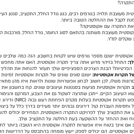
ת מעוצבת תלויה בגורמים רבים, כגון גודל החלל, התקציב, סגנון הע
נת לקבל את ההחלטה הטובה ביותר.
סטית מעוצבת משתנה בהתאם לסוג החומר, גודל החלל, מורכבות העיצו
שקלים למ"ר.
קוסטית ישנם מספר גורמים שיש לקחת בחשבון. הנה כמה שלבים ש
ך:
התחל בזיהוי מדוע אתה צריך תקרה אקוסטית. האם אתה מחפש ל
 הפרטיות? הבנת הצרכים הספציפיים שלך תעזור להנחות את תהליך
של תקרות אקוסטיות:
ישנם סוגים שונים של תקרות אקוסטיות זמינות ב
סרונות משלו, לכן חשוב לבחון אפשרויות שונות ולראות איזו מהן מתא
תקרות אקוסטיות מגיעות בסגנונות ועיצובים שונים. קח בחשבון 
א העיצוב הקיים. ייתכן שתרצה לשקול גם את הצבע, המרקם והגימ
ש תקרות אקוסטיות בעלות מקדם הפחתת רעש גבוה
(NRC)
ודירוג 
חסימת העברת קול. דירוגים גבוהים יותר מעידים בדרך כלל על ביצועי
את התקציב שלך לפרויקט התקרה האקוסטית. המחירים יכולים להש
טווח ואת ההחזר על ההשקעה בעת החלטה על התקציב שלך.
אם אינך בטוח איזו אפשרות לתקרה אקוסטית היא הטובה ביותר לחלל
צים אקוסטיים. הם יכולים לספק ייעוץ מומחה בהתבסס על הדרישות ה