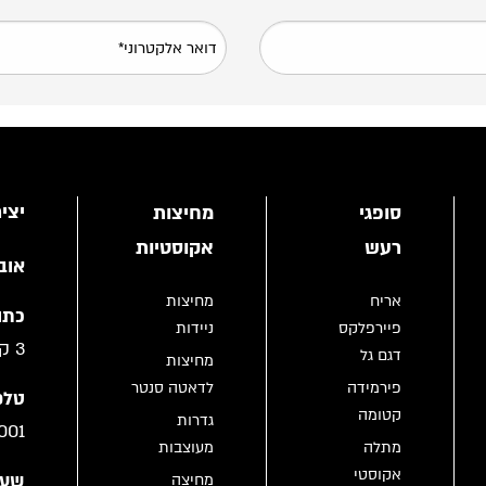
יצי
סופגי
מחיצות
רעש
אקוסטיות
אוב
אריח
מחיצות
כתו
פיירפלקס
ניידות
3 קריית גת
דגם גל
מחיצות
פירמידה
לדאטה סנטר
טלפו
קטומה
גדרות
001
מתלה
מעוצבות
אקוסטי
שעו
מחיצה