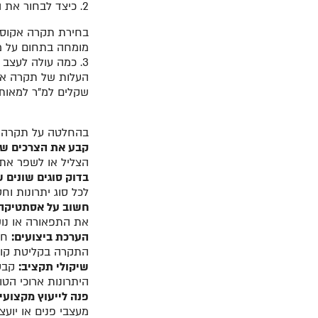
2. כיצד לבחור את התקרה?
בחירת תקרה אקוסטי
מומחה בתחום על מ
3. כמה עולה לעצב את התקרה עם אקוסטיקה?
העלות של תקרה אקו
שקלים למ"ר למאות 
בהחלטה על תקרה א
קבע את הצרכים של
הצליל או לשפר את
בדוק סוגים שונים 
לכל סוג יתרונות וח
חשוב על אסתטיקה:
את התפאורה או נוש
הערכת ביצועים:
חפ
התקרה בקליטת קול ו
שיקולי תקציב:
קבע 
היתרונות ארוכי ה
פנה לייעוץ מקצועי:
מעצבי פנים או יוע