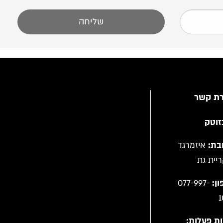
רת קשר
זוטק
בת:
איזמרגד
ן:
077-997-
1
ת פעלות: