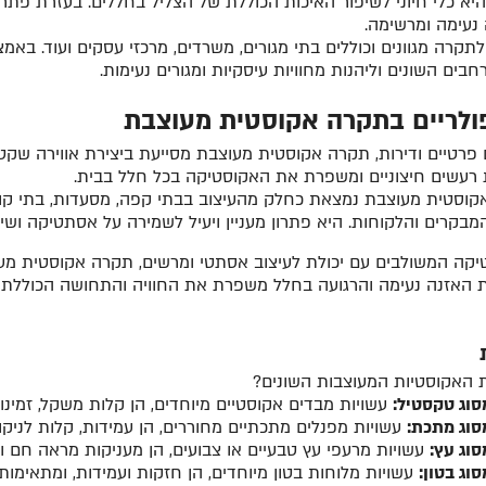
א כלי חיוני לשיפור האיכות הכוללת של הצליל בחללים. בעזרת פתר
ה נעימה ומרשימה.
לתקרה מגוונים וכוללים בתי מגורים, משרדים, מרכזי עסקים ועוד. 
ים השונים וליהנות מחוויות עיסקיות ומגורים נעימות.
ולריים בתקרה אקוסטית מעוצבת
 פרטיים ודירות, תקרה אקוסטית מעוצבת מסייעת ביצירת אווירה שקטה
 רעשים חיצוניים ומשפרת את האקוסטיקה בכל חלל בבית.
אקוסטית מעוצבת נמצאת כחלק מהעיצוב בבתי קפה, מסעדות, בתי קולנו
מבקרים והלקוחות. היא פתרון מעניין ויעיל לשמירה על אסתטיקה ושי
יקה המשולבים עם יכולת לעיצוב אסתטי ומרשים, תקרה אקוסטית מעוצ
ית האזנה נעימה והרגועה בחלל משפרת את החוויה והתחושה הכוללת
סוג טקסטיל:
עשויות מבדים אקוסטיים מיוחדים, הן קלות משקל, זמינו
סוג מתכת:
עשויות מפנלים מתכתיים מחוררים, הן עמידות, קלות לניקו
וג עץ:
עשויות מרעפי עץ טבעיים או צבועים, הן מעניקות מראה חם וט
וג בטון:
עשויות מלוחות בטון מיוחדים, הן חזקות ועמידות, ומתאימות 