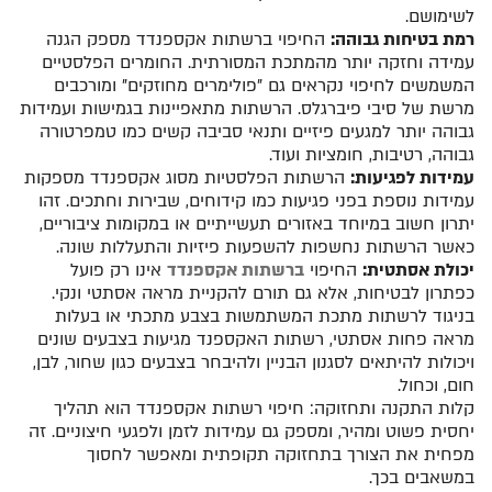
לשימושם.
רמת בטיחות גבוהה:
החיפוי ברשתות אקספנדד מספק הגנה
עמידה וחזקה יותר מהמתכת המסורתית. החומרים הפלסטיים
המשמשים לחיפוי נקראים גם "פולימרים מחוזקים" ומורכבים
מרשת של סיבי פיברגלס. הרשתות מתאפיינות בגמישות ועמידות
גבוהה יותר למגעים פיזיים ותנאי סביבה קשים כמו טמפרטורה
גבוהה, רטיבות, חומציות ועוד.
עמידות לפגיעות:
הרשתות הפלסטיות מסוג אקספנדד מספקות
עמידות נוספת בפני פגיעות כמו קידוחים, שבירות וחתכים. זהו
יתרון חשוב במיוחד באזורים תעשייתיים או במקומות ציבוריים,
כאשר הרשתות נחשפות להשפעות פיזיות והתעללות שונה.
יכולת אסתטית:
החיפוי
ברשתות אקספנדד
אינו רק פועל
כפתרון לבטיחות, אלא גם תורם להקניית מראה אסתטי ונקי.
בניגוד לרשתות מתכת המשתמשות בצבע מתכתי או בעלות
מראה פחות אסתטי, רשתות האקספנד מגיעות בצבעים שונים
ויכולות להיתאים לסגנון הבניין ולהיבחר בצבעים כגון שחור, לבן,
חום, וכחול.
קלות התקנה ותחזוקה: חיפוי רשתות אקספנדד הוא תהליך
יחסית פשוט ומהיר, ומספק גם עמידות לזמן ולפגעי חיצוניים. זה
מפחית את הצורך בתחזוקה תקופתית ומאפשר לחסוך
במשאבים בכך.