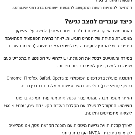
הנגשת האתר בוצעה
בהתאם ל
הנחיות
רשות
התקשוב
להנגשת
יישומים
בדפדפני
אינטרנט
.
כיצד עוברים למצב נגיש?
באתר מוצב אייקון נגישות (בד"כ בדפנות האתר). לחיצה על האייקון
מאפשרת פתיחת של תפריט הנגישות. לאחר בחירת הפונקציה המתאימה
בתפריט יש להמתין לטעינת הדף ולשינוי הרצוי בתצוגה (במידת הצורך).
במידה ומעוניינים לבטל את הפעולה, יש ללחוץ על הפונקציה בתפריט פעם
שניה. בכל מצב, ניתן לאפס הגדרות נגישות.
התוכנה פועלת בדפדפנים הפופולריים:
Chrome, Firefox, Safari, Opera
בכפוף (תנאי יצרן) הגלישה במצב נגישות מומלצת בדפדפן כרום.
האתר מספק מבנה סמנטי עבור טכנולוגיות מסייעות ותמיכה בדפוס
השימוש המקובל להפעלה עם מקלדת בעזרת מקשי החיצים,
Enter
ו-
Esc
ליציאה מתפריטים וחלונות.
לצורך קבלת חווית גלישה מיטבית עם תוכנת הקראת מסך, אנו ממליצים
לשימוש בתוכנת
NVDA
העדכנית ביותר.