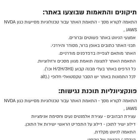
תיקונים והתאמות שבוצעו באתר:
התאמה לקורא מסך - התאמת האתר עבור טכנולוגיות מסייעות כגון
NVDA
, JAWS
אמצעי הניווט באתר פשוטים וברורים.
תכני האתר כתובים באופן ברור, מסודר והיררכי.
האתר מותאם לצפייה בדפדפנים מודרניים.
התאמת האתר לתצוגה תואמת מגוון מסכים ורזולוציות.
כל הדפים באתר בעלי מבנה קבוע (1
H/2H/3H
וכו').
לכל התמונות באתר יש הסבר טקסטואלי חלופי (
alt).
פונקציונליות תוכנת נגישות:
התאמה לקורא מסך - התאמת האתר עבור טכנולוגיות מסייעות כגון
NVDA
, JAWS
עצירת הבהובים - עצירת אלמנטים נעים וחסימת אנימציות
דילוג ישיר לתוכן - דילוג על התפריט הראשי ישירות אל התוכן.
התאמה לניווט מקלדת
.
הגדלה / הקטנה של טקסט.