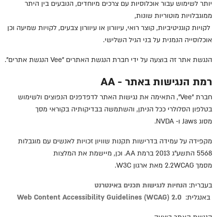
יותר לשימוש עבור אוכלוסיות עם צרכים מיוחדים, הנובעים בין היתר
ממוגבלויות מוטוריות שונות,
לקויות קוגניטיביות, קוצר רואי, עיוורון או עיוורון צבעים, לקויות שמיעה וכן
אוכלוסייה הנמנית על בני הגיל השלישי.
הנגשת אתר זה בוצעה על ידי חברת הנגשת האתרים "
Vee
הנגשת אתרים".
רמת הנגישות באתר -
AA
חברת "
Vee
", התאימה את נגישות האתר לדפדפנים הנפוצים ולשימוש
בטלפון הסלולרי ככל הניתן, והשתמשה בבדיקותיה בקוראי מסך
מסוג
Jaws
ו-
NVDA
.
מקפידה על עמידה בדרישות תקנות שוויון זכויות לאנשים עם מוגבלות
5568 התשע"ג 2013 ברמת
AA
. וכן, מיישמת את המלצות
מסמך
WCAG
2.2 מאת ארגון
W3C
.
בעברית:
הנחיות
לנגישות
תכנים
באינטרנט
באנגלית:
Web Content Accessibility Guidelines (WCAG) 2.0