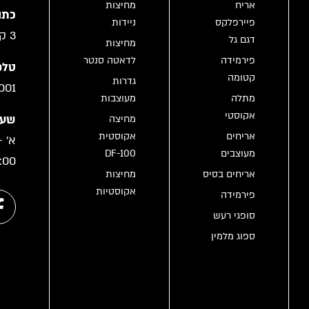
אריח
מחיצות
כתו
פיירפלקס
ניידות
3 קריית גת
דגם גל
מחיצות
פירמידה
לדאטה סנטר
טלפו
קטומה
גדרות
001
מתלה
מעוצבות
אקוסטי
שעו
מחיצה
אריחים
אקוסטית
מעוצבים
DF-100
:00
אריחים בסיס
מחיצות
אקוסטיות
פירמידה
סופגי רעש
ספוג מלמין