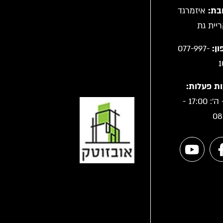
בת:
איזמרגד
ן:
077-997-
1
ת פעלות:
א' - ה': 17:00 -
08