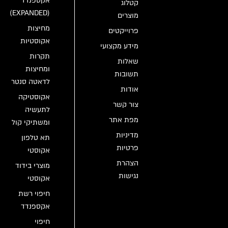
אקספנדד
קטלוג
(EXPANDED)
מוצרים
מחיצות
פרוייקטים
אקוסטיות
מידע מקצועי
תקרות
שאלות
ומחיצות
תשובות
לדאטה סנטר
אודות
אקוסטיקה
צור קשר
לתעשיה
מפת אתר
ומשתיקי קול
מדיניות
תא טלפון
פרטיות
אקוסטי
הצהרת
מוצרי בידוד
נגישות
אקוסטי
חיפוי רשת
אקספנדד
חיפוי