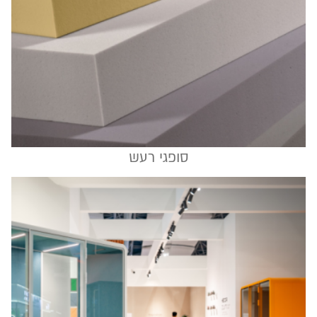
סופגי רעש