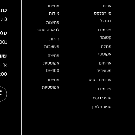
אריח
מחיצות
כתו
פיירפלקס
ניידות
3 קריית גת
דגם גל
מחיצות
פירמידה
לדאטה סנטר
טלפו
קטומה
גדרות
001
מתלה
מעוצבות
אקוסטי
שעו
מחיצה
אריחים
אקוסטית
מעוצבים
DF-100
:00
אריחים בסיס
מחיצות
אקוסטיות
פירמידה
סופגי רעש
ספוג מלמין