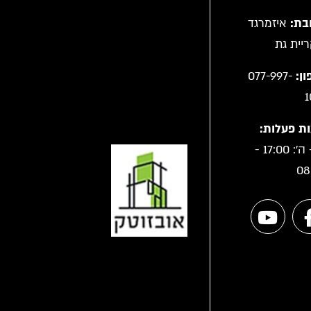
בת:
איזמרגד
ן:
077-997-
1
ת פעלות:
א' - ה': 17:00 -
08