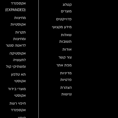
אקספנדד
קטלוג
(EXPANDED)
מוצרים
מחיצות
פרוייקטים
אקוסטיות
מידע מקצועי
תקרות
שאלות
ומחיצות
תשובות
לדאטה סנטר
אודות
אקוסטיקה
צור קשר
לתעשיה
מפת אתר
ומשתיקי קול
מדיניות
תא טלפון
פרטיות
אקוסטי
הצהרת
מוצרי בידוד
נגישות
אקוסטי
חיפוי רשת
אקספנדד
חיפוי