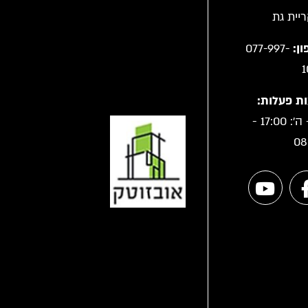
ן:
077-997-
1
ת פעלות:
א' - ה': 17:00 -
08