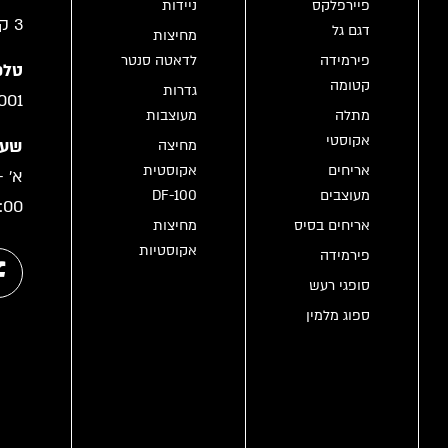
פיירפלקס
ניידות
3 קריית גת
דגם גל
מחיצות
פירמידה
לדאטה סנטר
טלפו
קטומה
גדרות
001
מתלה
מעוצבות
אקוסטי
שעו
מחיצה
אריחים
אקוסטית
מעוצבים
DF-100
:00
אריחים בסיס
מחיצות
אקוסטיות
פירמידה
סופגי רעש
ספוג מלמין