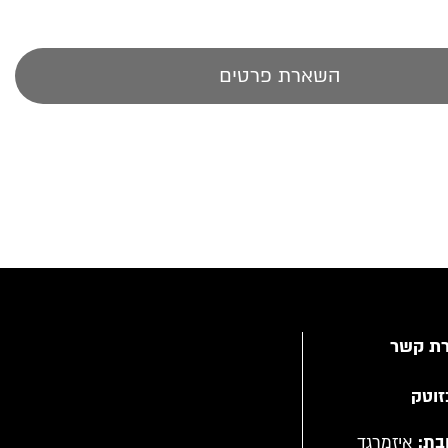
השארת פרטים
רת קשר
זוטק
בת:
איזמרגד