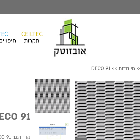
תקרות
חיפויים
מיוחדות
DECO 91
>>
>
ECO 91
קוד דגם:
CO 91