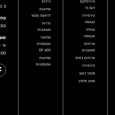
פיירפלקס
ניידות
3 קריית גת
דגם גל
מחיצות
פירמידה
לדאטה סנטר
טלפו
קטומה
גדרות
001
מתלה
מעוצבות
אקוסטי
שעו
מחיצה
אריחים
אקוסטית
מעוצבים
DF-100
:00
אריחים בסיס
מחיצות
אקוסטיות
פירמידה
סופגי רעש
ספוג מלמין