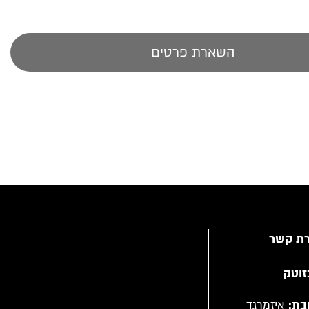
השארת פרטים
רת קשר
זוטק
בת:
איזמרגד