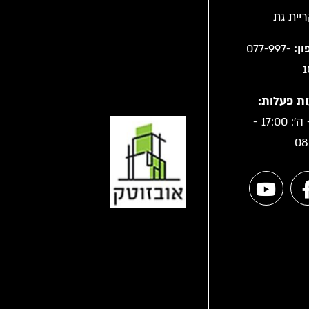
ן:
077-997-
1
ת פעלות:
א' - ה': 17:00 -
08