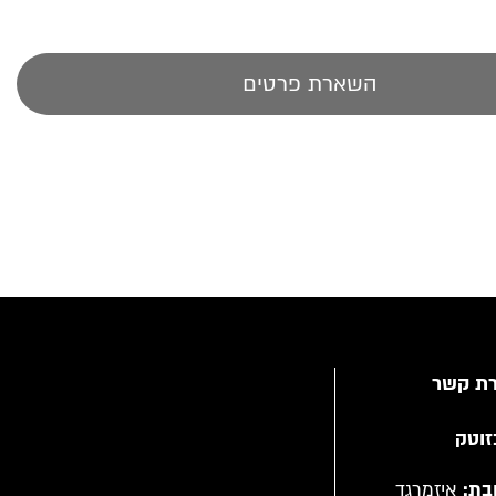
השארת פרטים
רת קשר
זוטק
בת:
איזמרגד