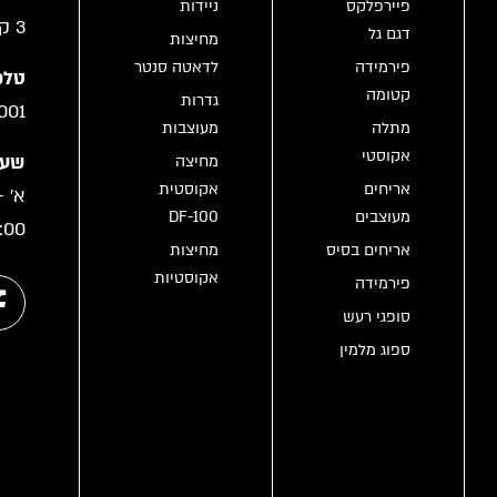
פיירפלקס
ניידות
3 קריית גת
דגם גל
מחיצות
פירמידה
לדאטה סנטר
טלפו
קטומה
גדרות
001
מתלה
מעוצבות
אקוסטי
שעו
מחיצה
אריחים
אקוסטית
מעוצבים
DF-100
:00
אריחים בסיס
מחיצות
אקוסטיות
פירמידה
סופגי רעש
ספוג מלמין