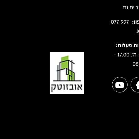
ן:
077-997-
1
ת פעלות:
א' - ה': 17:00 -
08