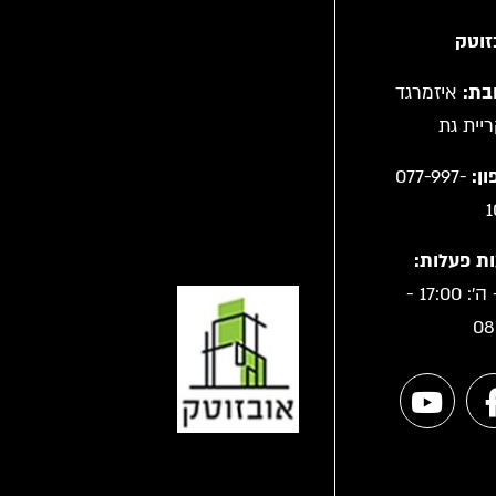
זוטק
בת:
איזמרגד
ן:
077-997-
1
ת פעלות:
א' - ה': 17:00 -
08