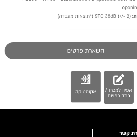
openin
ת:
STC 38dB (+/- 2) (*תוצאות מעבדה)
השארת פרטים
אפיון למכרז /
אקוסטיקה
כתב כמויות
רת קשר