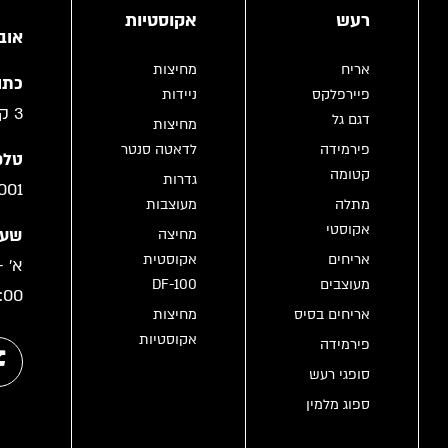
רעש
אקוסטיות
אוב
אריח
מחיצות
כתו
פיירפלקס
ניידות
3 קריית גת
דגם גל
מחיצות
פירמידה
לדאטה סנטר
טלפו
קטומה
גדרות
001
מתלה
מעוצבות
אקוסטי
שעו
מחיצה
אריחים
אקוסטית
מעוצבים
DF-100
:00
אריחים בסיס
מחיצות
אקוסטיות
פירמידה
סופגי רעש
ספוג מלמין