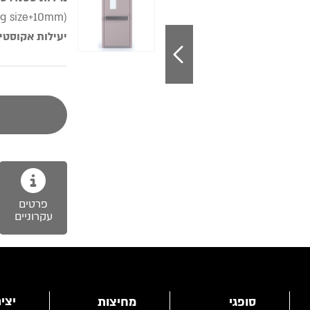
g size+10mm)
יעילות אקוסטי
פרטים
עקרוניים
יצי
סופגי
מחיצות