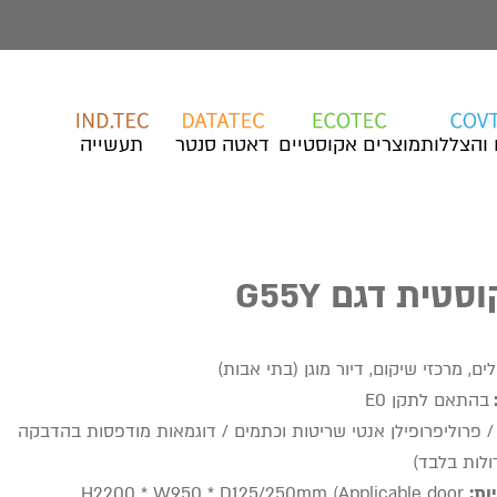
 והצללות
מוצרים אקוסטיים
דאטה סנטר
תעשייה
טית דגם G55Y
ים, מרכזי שיקום, דיור מוגן (בתי אבות)
בהתאם לתקן E0
/ פרוליפרופילן אנטי שריטות וכתמים / דוגמאות מודפסות בהדבקה
ולות בלבד)
ות:
H2200 * W950 * D125/250mm (Applicable door