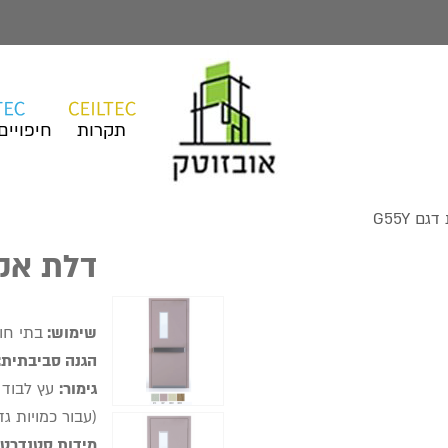
תקרות
חיפויים
 G55Y
דלת אקוס
שימוש:
בתי חול
הגנה סביבתית:
גימור:
עץ לבוד 
(עבור כמויות גד
מידות סטנדרטי