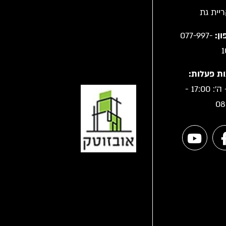
ן:
077-997-
1
ת פעלות:
א' - ה': 17:00 -
08