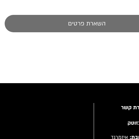
השארת פרטים
רת קשר
זוטק
בת:
איזמרגד