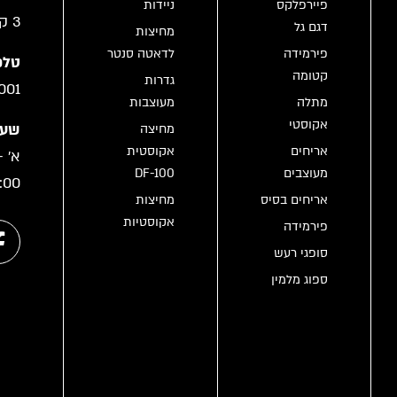
פיירפלקס
ניידות
3 קריית גת
דגם גל
מחיצות
פירמידה
לדאטה סנטר
טלפו
קטומה
גדרות
001
מתלה
מעוצבות
אקוסטי
שעו
מחיצה
אריחים
אקוסטית
מעוצבים
DF-100
:00
אריחים בסיס
מחיצות
אקוסטיות
פירמידה
סופגי רעש
ספוג מלמין