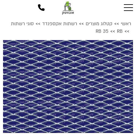
ראשי
קטלוג מוצרים
רשתות אקספנדד
סוגי רשתות
>>
>>
>>
RB 35
RB
>>
>>