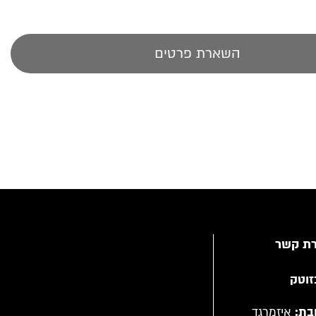
השארת פרטים
רת קשר
זוטק
בת:
איזמרגד