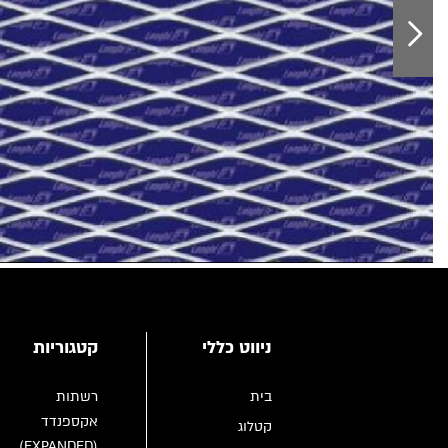
ניווט כללי
קטגוריות
בית
רשתות
אקספנדד
קטלוג
(EXPANDED)