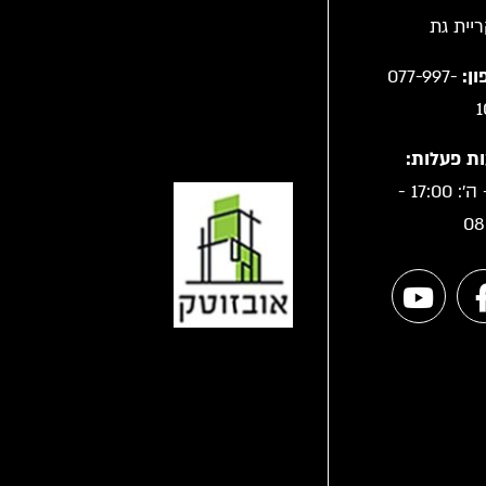
ן:
077-997-
1
ת פעלות:
א' - ה': 17:00 -
08