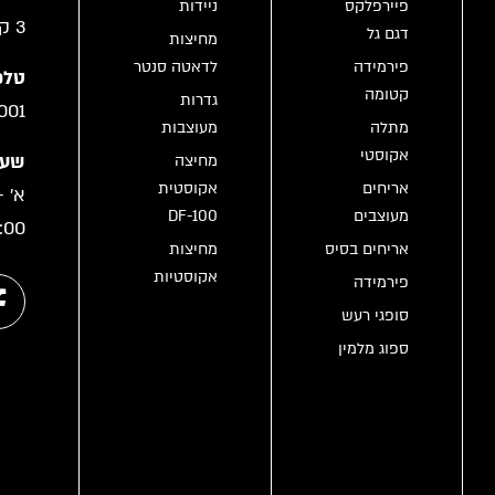
פיירפלקס
ניידות
3 קריית גת
דגם גל
מחיצות
פירמידה
לדאטה סנטר
טלפו
קטומה
גדרות
001
מתלה
מעוצבות
אקוסטי
שעו
מחיצה
אריחים
אקוסטית
מעוצבים
DF-100
:00
אריחים בסיס
מחיצות
אקוסטיות
פירמידה
סופגי רעש
ספוג מלמין