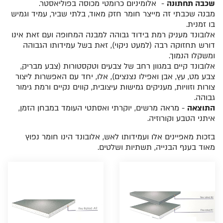
שכבה תחתונה
- אלומיניום כרומטי מכוסה בפוליאסטר.
מבנה שכבתי זה מייצר חומר חזק מאוד, בלתי שביר, עמיד וגמיש
בו זמנית.
אלובונד מעניק רמת בידוד גבוהה למבנה המחופה ועם זאת אינו
דורש תחזוקה רבה (למעט ניקוי), זאת בשל עמידותו הגבוהה
ומשקלו הנמוך.
אלובונד קיים במגוון רחב של צבעים וטקסטורות (צבע מבריק,
צבע מט, עץ, אבן ואפילו נצנצים), אלו, יחד עם האפשרות ליצור
צורות וזוויות, מעניקים גמישות עיצובית, קווים נקיים ורמת גימור
גבוהה.
התוצאה
- מראה מרשים, יוקרתי ואסתטי העומד במבחן הזמן,
איתני הטבע וקורוזיה.
בזכות מאפיינים אלו ועמידותו לאש, אלובונד הינו חומר נפוץ
מאוד בענף הבנייה, תשתיות ושלטים.