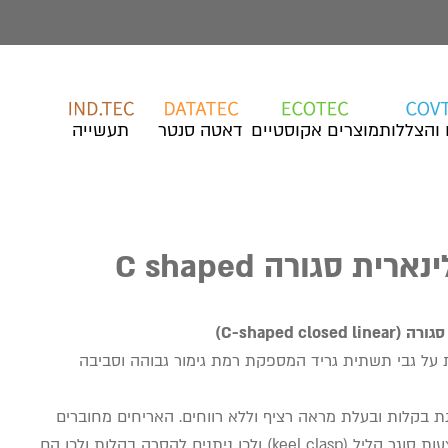
 והצללות
מוצרים אקוסטיים
דאטה סנטר
תעשייה
ית סגורה C shaped
C-shaped close)
 על גבי תשתית גריד המספקת רמת גימור גבוהה וסביבה
ת בקלות ובעלת מראה רציף וללא רווחים. האריחים מחוברים
לתשתית באמצעות סוגר קליל (keel clasp) ולכן ניתנים להסרה בקלות ולכן הם