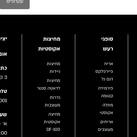
עקרוניים
יצי
סופגי
מחיצות
רעש
אקוסטיות
אוב
אריח
מחיצות
כתו
פיירפלקס
ניידות
3 קריית גת
דגם גל
מחיצות
פירמידה
לדאטה סנטר
טלפו
קטומה
גדרות
001
מתלה
מעוצבות
אקוסטי
שעו
מחיצה
אריחים
אקוסטית
מעוצבים
DF-100
:00