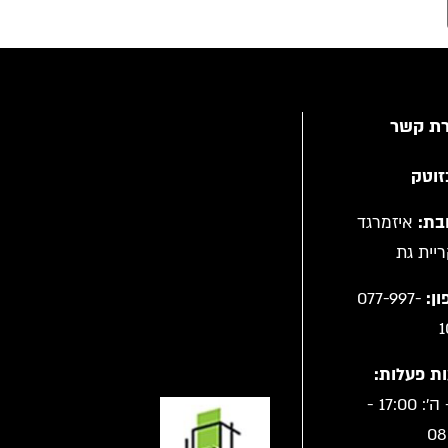
רת קשר
זוטק
בת:
איזמרגד
ן:
077-997-
1
ת פעלות:
א' - ה': 17:00 -
08