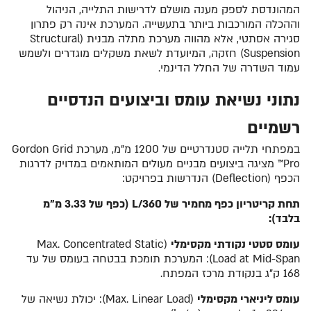
המהונדסת לספק מענה מושלם לדרישות התלייה, הניהול
וההכלה המורכבות ביותר בתעשייה. המערכת אינה רק פתרון
סגירה אסתטי, אלא מהווה מערכת מתלה מבנית (Structural
Suspension) חזקה, המיועדת לשאת משקלים מוגדרים ולשמש
עמוד השדרה של החלל הדינמי.
נתוני נשיאת עומס וביצועים הנדסיים
רשמיים
במפתחי תלייה סטנדרטיים של 1200 מ"מ, מערכת Gordon Grid
Pro™ מציגה ביצועים מבניים מעולים המותאמים במדויק לדרגות
הכפף (Deflection) הנדרשות בפרויקט:
תחת קריטריון כפף מחמיר של L/360 (כפף של 3.33 מ"מ
בלבד):
עומס סטטי נקודתי מקסימלי
(Max. Concentrated Static
Load at Mid-Span): המערכת תומכת בבטחה בעומס של עד
168 ק"ג בנקודת מרכז המפתח.
עומס ליניארי מקסימלי
(Max. Linear Load): יכולת נשיאה של