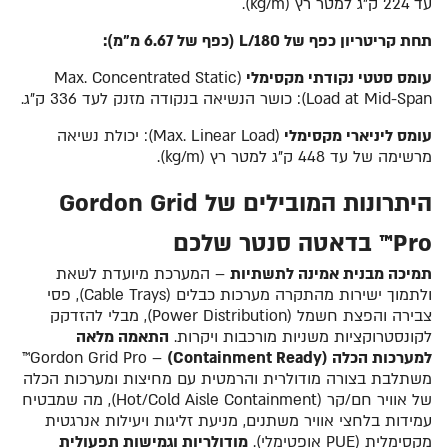
עד 224 ק"ג למטר רץ (kg/m).
תחת קריטריון כפף של L/180 (כפף של 6.67 מ"מ):
עומס סטטי נקודתי מקסימלי
(Max. Concentrated Static
Load at Mid-Span): כושר הנשיאה בנקודה מזנק לעד 336 ק"ג.
עומס ליניארי מקסימלי
(Max. Linear Load): יכולת נשיאה
מרשימה של עד 448 ק"ג למטר רץ (kg/m).
היתרונות המובילים של Gordon Grid
Pro™ בדאטה סנטר שלכם
תמיכה מבנית אמינה לתשתיות
– המערכת מיועדת לשאת
ולתמוך ישירות מהתקרה מערכות כבלים (Cable Trays), פסי
צבירה והפצת חשמל (Power Distribution), מבלי להזדקק
לקונסטרוקציות משניות מורכבות ויקרות.
התאמה מלאה
למערכות הכלה (Containment Ready)
– Gordon Grid Pro™
משתלבת בצורה מודולרית והרמטית עם מחיצות ומערכות הכלה
של אוויר חם/קר (Hot/Cold Aisle Containment), מה שמבטיח
עמידות בלחצי אוויר משתנים, מניעת זליגות ויעילות אנרגטית
מקסימלית (PUE אופטימלי).
מודולריות וגמישות תפעולית