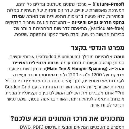
(Future-Proof)
– מרכזי נתונים משתנים וגדלים כל הזמן.
המערכת מאפשרת שינויים, שדרוגים והזזות של תשתיות בקלות
ובמהירות, ללא פגיעה ברציפות התפעולית של האתר.
עמידה
בתקני חדרים נקיים והיגיינה
– המערכת מונעת שחרור חלקיקים
(Particulate-free), מתאימה לדרישות המחמירות ביותר של
סביבות מחשוב רגישות, וקלה מאוד לניקוי ותחזוקה שוטפת.
מפרט הנדסי בקצר
חומר:
אלומיניום מוחלף (Extruded Aluminum) איכותי וקשיח,
המונע קורוזיה ועיוותים תחת עומס.
מרווח פרופילים ראשיים
והתלייה (Main Tee & Hanger Spacing):
תכנון רשת ריבועית
מדויקת של 1200 מ"מ × 1200 מ"מ.
בטיחות:
תוכננה ועוצבה
לעמידות אולטימטיבית, תוך עמידה בתקנים המחמירים ביותר של
בטיחות אש ורעידות אדמה. השורה התחתונה: עם Gordon Grid
Pro™ אתם מקבלים את השילוב המושלם בין פונקציונליות מבנית
מוכחת, התאמה לניהול זרימת האוויר בדאטה סנטר, ושקט נפשי
הנדסי לטווח ארוך.
מתכננים את מרכז הנתונים הבא שלכם?
המפרטים הטכניים המלאים וקבצי השרטוט (DWG, PDF,